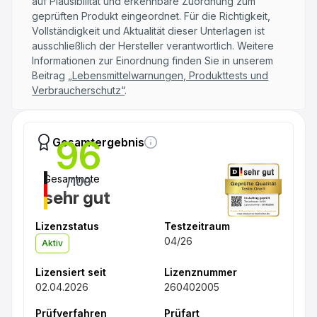
auf Plausibilität und erkennbare Zuordnung zum
geprüften Produkt eingeordnet. Für die Richtigkeit,
Vollständigkeit und Aktualität dieser Unterlagen ist
ausschließlich der Hersteller verantwortlich. Weitere
Informationen zur Einordnung finden Sie in unserem
Beitrag
„Lebensmittelwarnungen, Produkttests und
Verbraucherschutz“
.
96
Gesamtergebnis
Gesamtnote
/100
sehr gut
Lizenzstatus
Testzeitraum
04/26
Aktiv
Lizensiert seit
Lizenznummer
02.04.2026
260402005
Prüfverfahren
Prüfart