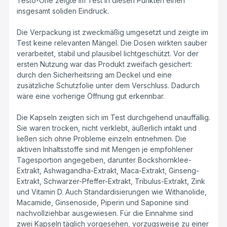
Testo-One zeigte im Test in diesen Punkten einen
insgesamt soliden Eindruck.
Die Verpackung ist zweckmäßig umgesetzt und zeigte im
Test keine relevanten Mängel. Die Dosen wirkten sauber
verarbeitet, stabil und plausibel lichtgeschützt. Vor der
ersten Nutzung war das Produkt zweifach gesichert:
durch den Sicherheitsring am Deckel und eine
zusätzliche Schutzfolie unter dem Verschluss. Dadurch
wäre eine vorherige Öffnung gut erkennbar.
Die Kapseln zeigten sich im Test durchgehend unauffällig.
Sie waren trocken, nicht verklebt, äußerlich intakt und
ließen sich ohne Probleme einzeln entnehmen. Die
aktiven Inhaltsstoffe sind mit Mengen je empfohlener
Tagesportion angegeben, darunter Bockshornklee-
Extrakt, Ashwagandha-Extrakt, Maca-Extrakt, Ginseng-
Extrakt, Schwarzer-Pfeffer-Extrakt, Tribulus-Extrakt, Zink
und Vitamin D. Auch Standardisierungen wie Withanolide,
Macamide, Ginsenoside, Piperin und Saponine sind
nachvollziehbar ausgewiesen. Für die Einnahme sind
zwei Kapseln täglich vorgesehen, vorzugsweise zu einer