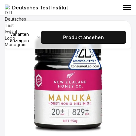
Deutsches Test Institut
NEW ZEALAND HONEY CO. Manuka Honig
UMF 15+ MGO 514+ 250g
Varianten
Produkt ansehen
anzeigen
NEW ZEALAND HONEY CO.
Manuka Honig
Lebensmittel
NEW ZEALAND HONEY CO. Manuka Honig
UMF 15+ MGO 514+ 500g
NEW ZEALAND HONEY CO.
Manuka Honig
Lebensmittel
NEW ZEALAND HONEY CO. Manuka Honig
UMF 20+ MGO 829+ 500g
NEW ZEALAND HONEY CO.
Manuka Honig
Lebensmittel
NEW ZEALAND HONEY CO. Manuka Honig
UMF 24+ MGO 1122+ 250g