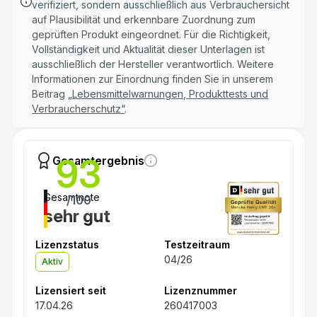
verifiziert, sondern ausschließlich aus Verbrauchersicht
auf Plausibilität und erkennbare Zuordnung zum
geprüften Produkt eingeordnet. Für die Richtigkeit,
Vollständigkeit und Aktualität dieser Unterlagen ist
ausschließlich der Hersteller verantwortlich. Weitere
Informationen zur Einordnung finden Sie in unserem
Beitrag
„Lebensmittelwarnungen, Produkttests und
Verbraucherschutz“
.
93
Gesamtergebnis
Gesamtnote
/100
sehr gut
Lizenzstatus
Testzeitraum
04/26
Aktiv
Lizensiert seit
Lizenznummer
17.04.26
260417003