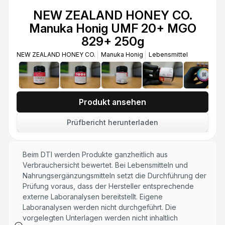
NEW ZEALAND HONEY CO.
Manuka Honig
NEW ZEALAND HONEY CO.
Lebensmittel
Manuka Honig UMF 20+ MGO
NEW ZEALAND HONEY CO. Manuka Honig
829+ 250g
UMF 24+ MGO 1122+ 500g
NEW ZEALAND HONEY CO.
Manuka Honig
Lebensmittel
NEW ZEALAND HONEY CO.
Manuka Honig
Lebensmittel
NEW ZEALAND HONEY CO. Manuka
Honig MGO 400+ 500g
Produkt ansehen
NEW ZEALAND HONEY CO.
Manuka Honig
Lebensmittel
Prüfbericht herunterladen
Beim DTI werden Produkte ganzheitlich aus
Verbrauchersicht bewertet. Bei Lebensmitteln und
Nahrungsergänzungsmitteln setzt die Durchführung der
Prüfung voraus, dass der Hersteller entsprechende
externe Laboranalysen bereitstellt. Eigene
Laboranalysen werden nicht durchgeführt. Die
vorgelegten Unterlagen werden nicht inhaltlich