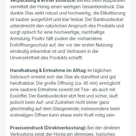
Verpackung & erster Eindruck:
Bereits beim Auspacken
vermittelt der Honig einen wertigen Gesamteindruck. Das
dunkle Glas wirkt robust und hochwertig, die Etikettierung
ist sauber ausgeführt und klar lesbar. Der Bambusdeckel
unterstreicht den natürlichen Anspruch des Produkts und
sorgt optisch für eine hochwertige, nachhaltige
Anmutung. Positiv fällt zudem der vorhandene
Erstöffnungsschutz auf, der vor der ersten Nutzung
eindeutig erkennbar ist und Vertrauen in die
Unversehrtheit des Produkts schafft.
Handhabung & Entnahme im Alltag:
Im täglichen
Gebrauch erweist sich das Glas als standfest und gut
handhabbar. Die große Öffnung (ca. 45 mm) ermöglicht
eine saubere Entnahme sowohl mit Tee- als auch mit
Esslöffel. Der Bambusdeckel sitzt fest und sicher, läuft
jedoch beim Auf- und Zudrehen nicht immer ganz
gleichmäßig auf dem Glasgewinde; insbesondere beim
erstmaligen Öffnen kann etwas mehr Kraft nötig sein.
Praxiseindruck (Direktverkostung):
Bei der direkten
Verkostung zeigt der Honig ein stimmiges, typisches