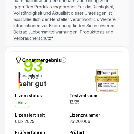
auf Plausibilität und erkennbare Zuordnung zum
geprüften Produkt eingeordnet. Für die Richtigkeit,
Vollständigkeit und Aktualität dieser Unterlagen ist
ausschließlich der Hersteller verantwortlich. Weitere
Informationen zur Einordnung finden Sie in unserem
Beitrag
„Lebensmittelwarnungen, Produkttests und
Verbraucherschutz“
.
93
Gesamtergebnis
Gesamtnote
/100
sehr gut
Lizenzstatus
Testzeitraum
12/25
Aktiv
Lizensiert seit
Lizenznummer
01.12.2025
251201006
Prüfverfahren
Prüfart