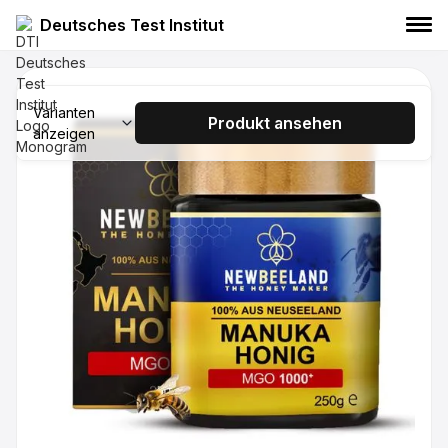
Deutsches Test Institut
NEWBEELAND Manuka Honig MGO
100+ 250g
Varianten
Produkt ansehen
anzeigen
NEWBEELAND
Manuka Honig
Lebensmittel
NEWBEELAND Manuka Honig MGO 250+
250g
NEWBEELAND
Manuka Honig
Lebensmittel
NEWBEELAND Manuka Honig MGO 400+
250g
NEWBEELAND
Manuka Honig
Lebensmittel
NEWBEELAND Manuka Honig MGO 550+
250g
NEWBEELAND
Manuka Honig
Lebensmittel
NEWBEELAND Manuka Honig MGO 800+