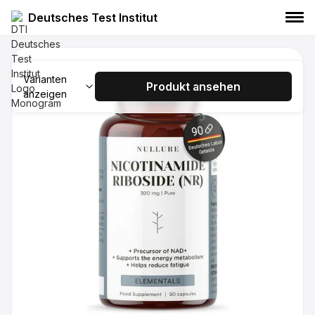
Deutsches Test Institut
NULLURE Nicotinamid Ribosid, 30
Kapseln
Varianten
Produkt ansehen
anzeigen
NULLURE
Nicotinamid Ribosid
Nahrungsergänzungsmittel
NULLURE Nicotinamid Ribosid, 60
Kapseln
NULLURE
Nicotinamid Ribosid
Nahrungsergänzungsmittel