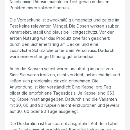
Nicotinamid-Ribosid machte im Test genau in diesen
Punkten einen soliden Eindruck.
Die Verpackung ist zweckmäßig umgesetzt und zeigte im
Test keine relevanten Mängel. Die Dosen wirkten sauber
verarbeitet, stabil und plausibel lichtgeschützt. Vor der
ersten Nutzung war das Produkt zweifach gesichert:
durch den Sicherheitsring am Deckel und eine
zusätzliche Schutzfolie unter dem Verschluss. Dadurch
wäre eine vorherige Öffnung gut erkennbar.
Auch die Kapseln selbst waren unauffällig im positiven
Sinn. Sie waren trocken, nicht verklebt, unbeschädigt und
ließen sich problemlos einzeln entnehmen. Die
Anwendung ist klar verständlich: Eine Kapsel pro Tag
bildet die empfohlene Tagesdosis. Je Kapsel sind 663
mg Kapselinhalt angegeben. Dadurch sind die Varianten
mit 30, 60 und 90 Kapseln leicht einzuordnen und jeweils
auf 30, 60 oder 90 Tage ausgelegt.
Die Deklaration ist transparent ausgeführt. Auf dem Label
sind Nicotinamidribosidchlorid, Kartoffelstärke und eine