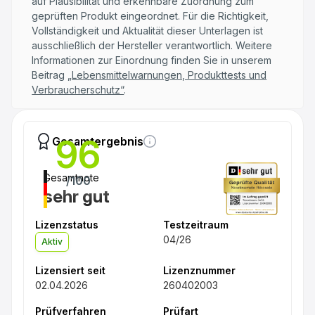
auf Plausibilität und erkennbare Zuordnung zum
geprüften Produkt eingeordnet. Für die Richtigkeit,
Vollständigkeit und Aktualität dieser Unterlagen ist
ausschließlich der Hersteller verantwortlich. Weitere
Informationen zur Einordnung finden Sie in unserem
Beitrag
„Lebensmittelwarnungen, Produkttests und
Verbraucherschutz“
.
96
Gesamtergebnis
Gesamtnote
/100
sehr gut
Lizenzstatus
Testzeitraum
04/26
Aktiv
Lizensiert seit
Lizenznummer
02.04.2026
260402003
Prüfverfahren
Prüfart