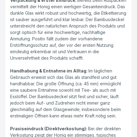
Verpackung & erster Eindruck:
Bereits beim Auspacken
vermittelt der Honig einen wertigen Gesamteindruck. Das
dunkle Glas wirkt robust und hochwertig, die Etikettierung
ist sauber ausgeführt und klar lesbar. Der Bambusdeckel
unterstreicht den natürlichen Anspruch des Produkts und
sorgt optisch für eine hochwertige, nachhaltige
Anmutung. Positiv fällt zudem der vorhandene
Erstöffnungsschutz auf, der vor der ersten Nutzung
eindeutig erkennbar ist und Vertrauen in die
Unversehrtheit des Produkts schafft.
Handhabung & Entnahme im Alltag:
Im täglichen
Gebrauch erweist sich das Glas als standfest und gut
handhabbar. Die große Öffnung (ca. 45 mm) ermöglicht
eine saubere Entnahme sowohl mit Tee- als auch mit
Esslöffel. Der Bambusdeckel sitzt fest und sicher, läuft
jedoch beim Auf- und Zudrehen nicht immer ganz
gleichmäßig auf dem Glasgewinde; insbesondere beim
erstmaligen Öffnen kann etwas mehr Kraft nötig sein.
Praxiseindruck (Direktverkostung):
Bei der direkten
Verkostung zeigt der Honig ein stimmiges, typisches