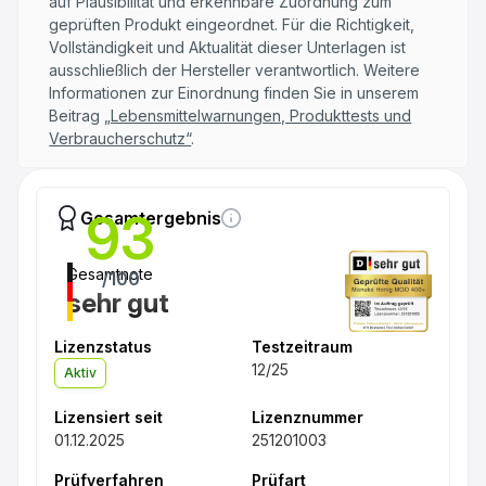
auf Plausibilität und erkennbare Zuordnung zum
geprüften Produkt eingeordnet. Für die Richtigkeit,
Vollständigkeit und Aktualität dieser Unterlagen ist
ausschließlich der Hersteller verantwortlich. Weitere
Informationen zur Einordnung finden Sie in unserem
Beitrag
„Lebensmittelwarnungen, Produkttests und
Verbraucherschutz“
.
93
Gesamtergebnis
Gesamtnote
/100
sehr gut
Lizenzstatus
Testzeitraum
12/25
Aktiv
Lizensiert seit
Lizenznummer
01.12.2025
251201003
Prüfverfahren
Prüfart