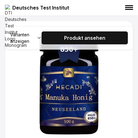
Deutsches Test Institut
HECADI Manuka Honig MGO 400+
500g
Varianten
Produkt ansehen
anzeigen
HECADI
Manuka Honig
Lebensmittel
HECADI Manuka Honig MGO 550+ 250g
HECADI
Manuka Honig
Lebensmittel
HECADI Manuka Honig MGO 550+ 500g
HECADI
Manuka Honig
Lebensmittel
HECADI Manuka Honig MGO 850+ 250g
HECADI
Manuka Honig
Lebensmittel
HECADI Manuka Honig MGO 1250+
250g
HECADI
Manuka Honig
Lebensmittel