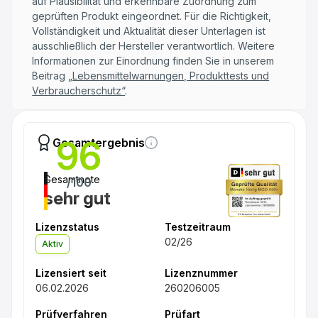
auf Plausibilität und erkennbare Zuordnung zum
geprüften Produkt eingeordnet. Für die Richtigkeit,
Vollständigkeit und Aktualität dieser Unterlagen ist
ausschließlich der Hersteller verantwortlich. Weitere
Informationen zur Einordnung finden Sie in unserem
Beitrag
„Lebensmittelwarnungen, Produkttests und
Verbraucherschutz“
.
96
Gesamtergebnis
Gesamtnote
/100
sehr gut
Lizenzstatus
Testzeitraum
02/26
Aktiv
Lizensiert seit
Lizenznummer
06.02.2026
260206005
Prüfverfahren
Prüfart