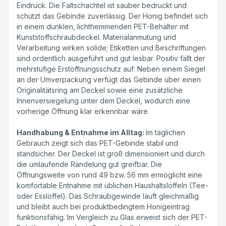
Eindruck. Die Faltschachtel ist sauber bedruckt und
schützt das Gebinde zuverlässig. Der Honig befindet sich
in einem dunklen, lichthemmenden PET-Behälter mit
Kunststoffschraubdeckel. Materialanmutung und
Verarbeitung wirken solide; Etiketten und Beschriftungen
sind ordentlich ausgeführt und gut lesbar. Positiv fällt der
mehrstufige Erstöffnungsschutz auf: Neben einem Siegel
an der Umverpackung verfügt das Gebinde über einen
Originalitätsring am Deckel sowie eine zusätzliche
Innenversiegelung unter dem Deckel, wodurch eine
vorherige Öffnung klar erkennbar wäre.
Handhabung & Entnahme im Alltag:
Im täglichen
Gebrauch zeigt sich das PET-Gebinde stabil und
standsicher. Der Deckel ist groß dimensioniert und durch
die umlaufende Rändelung gut greifbar. Die
Öffnungsweite von rund 49 bzw. 56 mm ermöglicht eine
komfortable Entnahme mit üblichen Haushaltslöffeln (Tee-
oder Esslöffel). Das Schraubgewinde läuft gleichmäßig
und bleibt auch bei produktbedingtem Honigeintrag
funktionsfähig. Im Vergleich zu Glas erweist sich der PET-