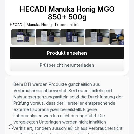
HECADI Manuka Honig MGO 1250+
HECADI Manuka Honig MGO
500g
850+ 500g
HECADI
Manuka Honig
Lebensmittel
HECADI
Manuka Honig
Lebensmittel
Produkt ansehen
Prüfbericht herunterladen
Beim DTI werden Produkte ganzheitlich aus
Verbrauchersicht bewertet. Bei Lebensmitteln und
Nahrungsergänzungsmitteln setzt die Durchführung der
Prüfung voraus, dass der Hersteller entsprechende
externe Laboranalysen bereitstellt. Eigene
Laboranalysen werden nicht durchgeführt. Die
vorgelegten Unterlagen werden nicht inhaltlich
verifiziert, sondern ausschließlich aus Verbrauchersicht