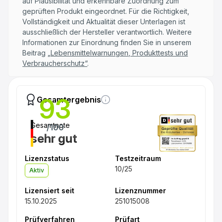
auf Plausibilität und erkennbare Zuordnung zum
geprüften Produkt eingeordnet. Für die Richtigkeit,
Vollständigkeit und Aktualität dieser Unterlagen ist
ausschließlich der Hersteller verantwortlich. Weitere
Informationen zur Einordnung finden Sie in unserem
Beitrag
„Lebensmittelwarnungen, Produkttests und
Verbraucherschutz“
.
93
Gesamtergebnis
Gesamtnote
/100
sehr gut
Lizenzstatus
Testzeitraum
10/25
Aktiv
Lizensiert seit
Lizenznummer
15.10.2025
251015008
Prüfverfahren
Prüfart