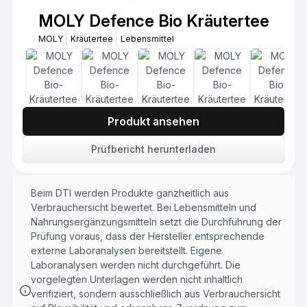
MOLY Digestion Bio Kräutertee
MOLY Defence Bio Kräutertee
MOLY
Kräutertee
Lebensmittel
MOLY
Kräutertee
Lebensmittel
MOLY Night Cup Bio Kräutertee
MOLY
Kräutertee
Lebensmittel
MOLY Silhouette Bio Kräutertee
MOLY
Kräutertee
Lebensmittel
Produkt ansehen
Prüfbericht herunterladen
Beim DTI werden Produkte ganzheitlich aus
Verbrauchersicht bewertet. Bei Lebensmitteln und
Nahrungsergänzungsmitteln setzt die Durchführung der
Prüfung voraus, dass der Hersteller entsprechende
externe Laboranalysen bereitstellt. Eigene
Laboranalysen werden nicht durchgeführt. Die
vorgelegten Unterlagen werden nicht inhaltlich
verifiziert, sondern ausschließlich aus Verbrauchersicht